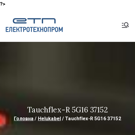
?>
Перейти
до
Shop
вмісту
Lapp Кабель, HeluKabel,
TKD Кабелі
ElektroTech
noProm
Tauchflex-R 5G16 37152
Головна
Helukabel
Tauchflex-R 5G16 37152