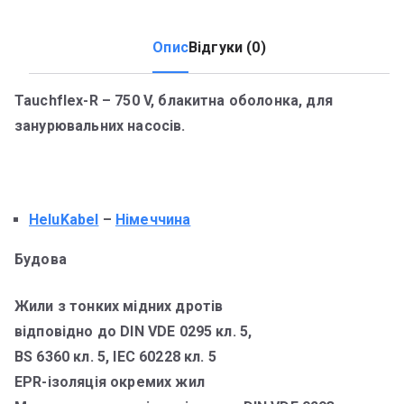
Опис
Відгуки (0)
Tauchflex-R – 750 V, блакитна оболонка, для
занурювальних насосів.
HeluKabel
–
Німеччина
Будова
Жили з тонких мідних дротів
відповідно до DIN VDE 0295 кл. 5,
BS 6360 кл. 5, IEC 60228 кл. 5
EPR-ізоляція окремих жил