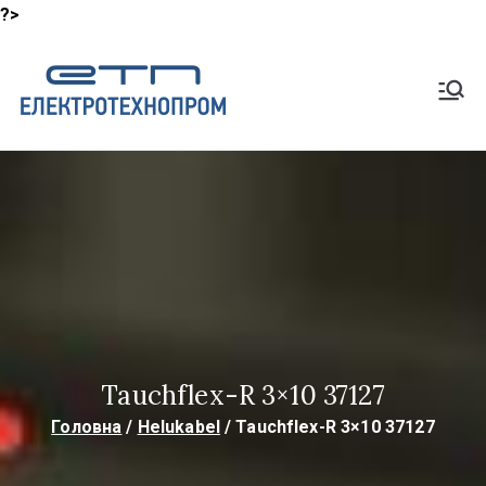
?>
Перейти
до
Shop
вмісту
Lapp Кабель, HeluKabel,
TKD Кабелі
ElektroTech
noProm
Tauchflex-R 3×10 37127
Головна
Helukabel
Tauchflex-R 3×10 37127