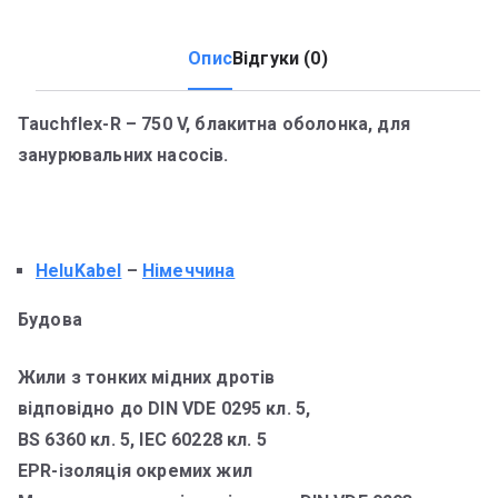
Опис
Відгуки (0)
Tauchflex-R – 750 V, блакитна оболонка, для
занурювальних насосів.
HeluKabel
–
Німеччина
Будова
Жили з тонких мідних дротів
відповідно до DIN VDE 0295 кл. 5,
BS 6360 кл. 5, IEC 60228 кл. 5
EPR-ізоляція окремих жил