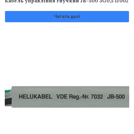
Кабель управління гнучкий JB-500 3G0,5 11002
Читати далі