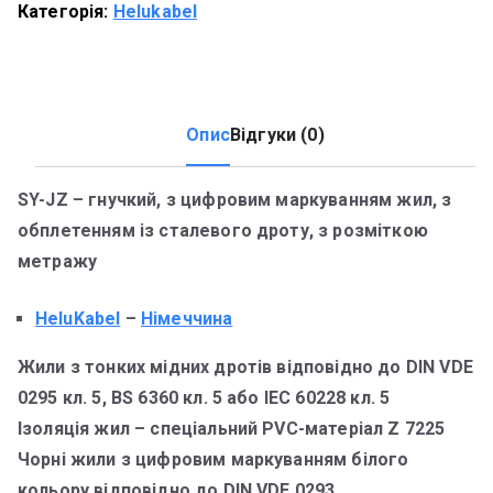
Категорія:
Helukabel
Опис
Відгуки (0)
SY-JZ – гнучкий, з цифровим маркуванням жил, з
обплетенням із сталевого дроту, з розміткою
метражу
HeluKabel
–
Німеччина
Жили з тонких мідних дротів відповідно до DIN VDE
0295 кл. 5, BS 6360 кл. 5 або IEC 60228 кл. 5
Ізоляція жил – спеціальний PVC-матеріал Z 7225
Чорні жили з цифровим маркуванням білого
кольору відповідно до DIN VDE 0293