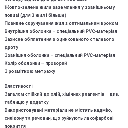
Жовто-зелена жила заземлення у зовнішньому
повиві (для 3 жил і більше)
Повивне скручування жил з оптимальним кроком
Внутрішня оболонка – спеціальний PVC-матеріал
Захисне обплетення з оцинкованого сталевого
дроту
Зовнішня оболонка – спеціальний PVC-матеріал
Колір оболонки – прозорий
З розміткою метражу
Властивості
Загалом стійкий до олій, хімічних реагентів – див.
таблицю у додатку
Використовувані матеріали не містять кадмію,
силікону та речовин, що руйнують лакофарбові
покриття