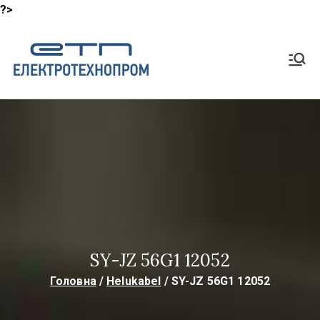
?>
Перейти
до
Shop
вмісту
Lapp Кабель, HeluKabel,
TKD Кабелі
ElektroTech
noProm
SY-JZ 56G1 12052
Головна
Helukabel
SY-JZ 56G1 12052