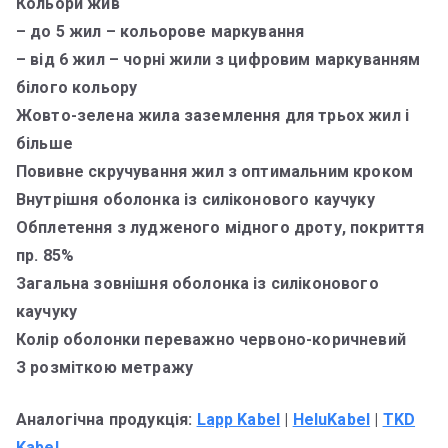
Кольори жив
– до 5 жил – кольорове маркування
– від 6 жил – чорні жили з цифровим маркуванням
білого кольору
Жовто-зелена жила заземлення для трьох жил і
більше
Повивне скручування жил з оптимальним кроком
Внутрішня оболонка із силіконового каучуку
Обплетення з лудженого мідного дроту, покриття
пр. 85%
Загальна зовнішня оболонка із силіконового
каучуку
Колір оболонки переважно червоно-коричневий
З розміткою метражу
Аналогічна продукція:
Lapp Kabel
|
HeluKabel
|
TKD
Kabel