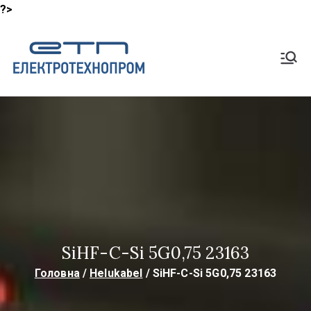
?>
Перейти
до
Shop
вмісту
Lapp Кабель, HeluKabel,
TKD Кабелі
ElektroTech
noProm
SiHF-C-Si 5G0,75 23163
Головна
Helukabel
SiHF-C-Si 5G0,75 23163