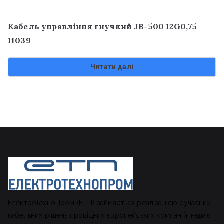
Кабель управління гнучкий JB-500 12G0,75
11039
Читати далі
ЕлектроТехноПром (ЕТП) займається реалізацією сучасних
кабельних рішень провідних європейських компаній, надає