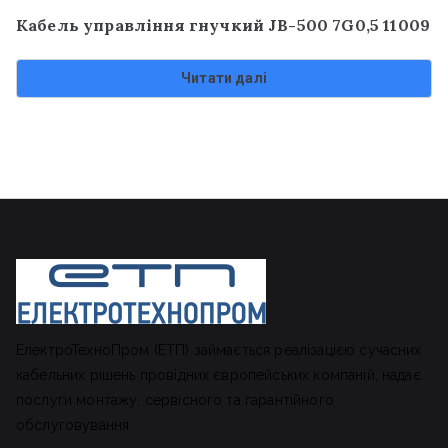
Кабель управління гнучкий JB-500 7G0,5 11009
Читати далі
ЕлектроТехноПром (ЕТП) займається реалізацією сучасних
кабельних рішень провідних європейських компаній, надає
послуги монтажу, сервісного та гарантійного
обслуговування