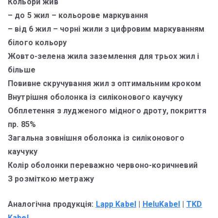
Кольори жив
– до 5 жил – кольорове маркування
– від 6 жил – чорні жили з цифровим маркуванням
білого кольору
Жовто-зелена жила заземлення для трьох жил і
більше
Повивне скручування жил з оптимальним кроком
Внутрішня оболонка із силіконового каучуку
Обплетення з лудженого мідного дроту, покриття
пр. 85%
Загальна зовнішня оболонка із силіконового
каучуку
Колір оболонки переважно червоно-коричневий
З розміткою метражу
Аналогічна продукція:
Lapp Kabel
|
HeluKabel
|
TKD
Kabel