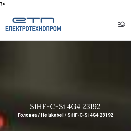
?>
Перейти
до
Shop
вмісту
Lapp Кабель, HeluKabel,
TKD Кабелі
ElektroTech
noProm
SiHF-C-Si 4G4 23192
Головна
Helukabel
SiHF-C-Si 4G4 23192