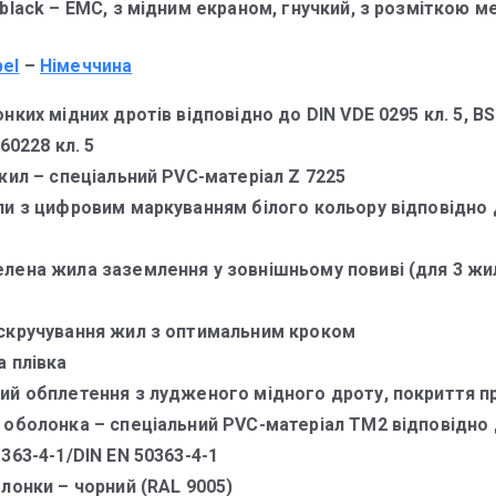
 black – ЕМС, з мідним екраном, гнучкий, з розміткою 
bel
–
Німеччина
нких мідних дротів відповідно до DIN VDE 0295 кл. 5, BS
 60228 кл. 5
жил – спеціальний PVC-матеріал Z 7225
ли з цифровим маркуванням білого кольору відповідно 
лена жила заземлення у зовнішньому повиві (для 3 жил
скручування жил з оптимальним кроком
а плівка
ий обплетення з лудженого мідного дроту, покриття п
 оболонка – спеціальний PVC-матеріал TM2 відповідно 
363-4-1/DIN EN 50363-4-1
лонки – чорний (RAL 9005)