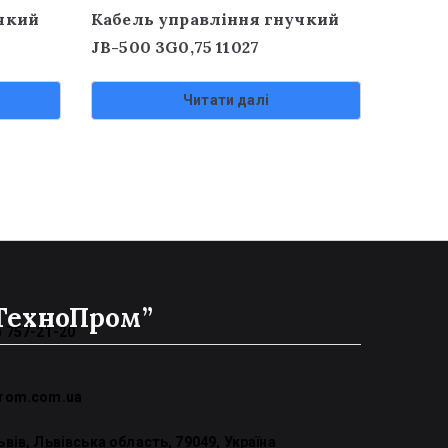
чкий
Кабель управління гнучкий
JB-500 3G0,75 11027
Читати далі
ТехноПром”
) 757-21-20
prom.com.ua
ьвів, Львівська область, 79049, Україна