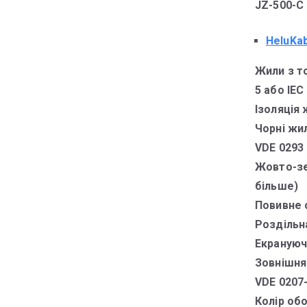
JZ-500-C
HeluKa
Жили з то
5 або IEC
Ізоляція 
Чорні жи
VDE 0293
Жовто-зе
більше)
Повивне 
Роздільн
Екрануюч
Зовнішня
VDE 0207-
Колір обо