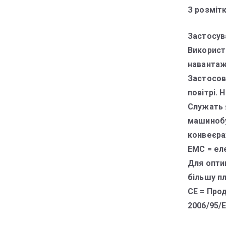
З розміт
Застосув
Використ
навантаж
Застосов
повітрі. 
Служать я
машинобуд
конвеєра
ЕМС = ел
Для опти
більшу п
CE = Про
2006/95/E