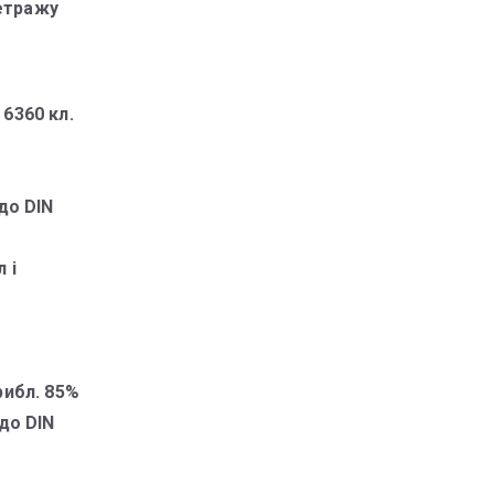
метражу
 6360 кл.
до DIN
 і
рибл. 85%
до DIN