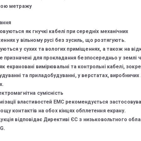
кою метражу
ання
овуються як гнучкі кабелі при середніх механічних
еннях у вільному русі без зусиль, що розтягують.
уються у сухих та вологих приміщеннях, а також на ві
Не призначені для прокладання безпосередньо у землі ч
к екрановані вимірювальні та контрольні кабелі, зокре
уванні та приладобудуванні, у верстатах, виробничих л
х.
ектромагнітна сумісність
мізації властивостей ЕМС рекомендується застосовув
лощу контактів на обох кінцях обплетення екрану.
дукція відповідає Директиві ЄС з низьковольтного обл
G.