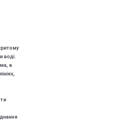
дкритому
и воді.
ма, в
ініях,
ати
аднання