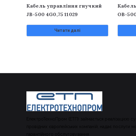
Кабель управління гнучкий
Кабель
JB-500 4G0,75 11029
OB-500
Читати далі
ЕлектроТехноПром (ЕТП) займається реалізацією су
провідних європейських компаній, надає послуги м
гарантійного обслуговування