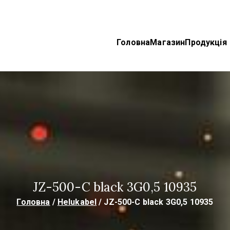
Головна
Магазин
Продукція
ektroTechnoProm
bel, TKD Кабелі
JZ-500-C black 3G0,5 10935
Головна
Helukabel
JZ-500-C black 3G0,5 10935