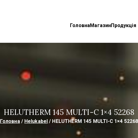
Головна
Магазин
Продукція
ektroTechnoProm
bel, TKD Кабелі
HELUTHERM 145 MULTI-C 1×4 52268
Головна
Helukabel
HELUTHERM 145 MULTI-C 1×4 5226