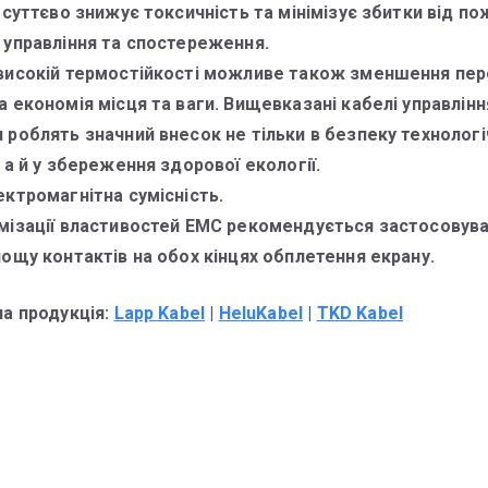
 суттєво знижує токсичність та мінімізує збитки від по
 управління та спостереження.
високій термостійкості можливе також зменшення пер
 економія місця та ваги. Вищевказані кабелі управлінн
 роблять значний внесок не тільки в безпеку технологі
 а й у збереження здорової екології.
ектромагнітна сумісність.
мізації властивостей ЕМС рекомендується застосовув
лощу контактів на обох кінцях обплетення екрану.
на продукція:
Lapp Kabel
|
HeluKabel
|
TKD Kabel