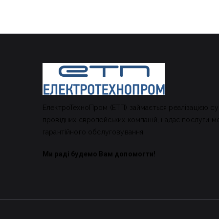
ЕлектроТехноПром (ЕТП) займається реалізацією су
провідних європейських компаній, надає послуги м
гарантійного обслуговування
Ми раді будемо Вам допомогти!