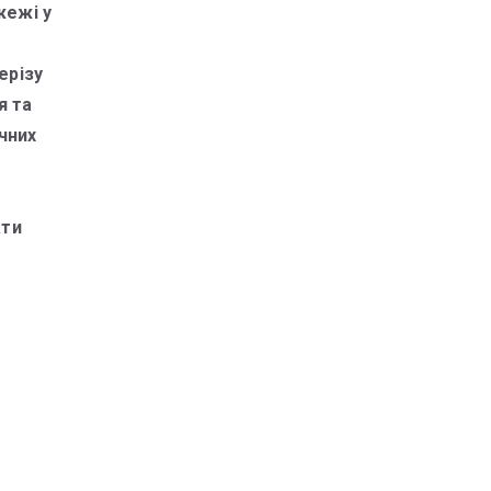
жежі у
ерізу
я та
чних
ати