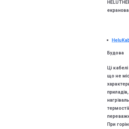
HELUTHER
екранова
HeluKa
Будова
Ці кабел
що не мі
характер
приладів,
нагріваль
термості
переважно
При горін