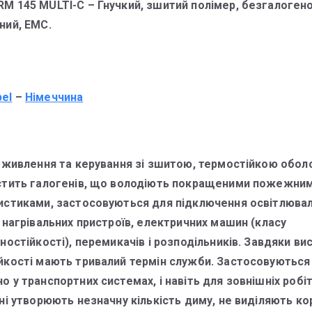
M 145 MULTI-C – Гнучкий, зшитий полімер, безгалогено
ний, ЕМС.
bel
–
Німеччина
і живлення та керування зі зшитою, термостійкою обол
стить галогенів, що володіють покращеними пожежни
истиками, застосовуються для підключення освітлюва
 нагрівальних пристроїв, електричних машин (класу
ностійкості), перемикачів і розподільників. Завдяки ви
йкості мають тривалий термін служби. Застосовуються
 у транспортних системах, і навіть для зовнішніх робіт
ні утворюють незначну кількість диму, не виділяють ко