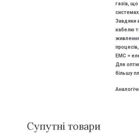
газів, що
системах
Завдяки 
кабелю та
живлення
процесів,
ЕМС = ел
Для опти
більшу п
Аналогіч
Супутні товари