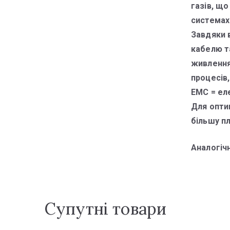
газів, що
системах
Завдяки 
кабелю та
живлення
процесів,
ЕМС = ел
Для опти
більшу п
Аналогіч
Супутні товари