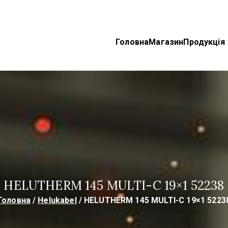
Головна
Магазин
Продукція
ektroTechnoProm
bel, TKD Кабелі
HELUTHERM 145 MULTI-C 19×1 52238
Головна
Helukabel
HELUTHERM 145 MULTI-C 19×1 5223