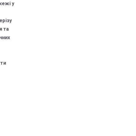
жежі у
ерізу
я та
чних
ати