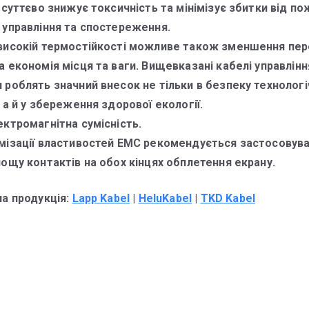
 суттєво знижує токсичність та мінімізує збитки від по
 управління та спостереження.
високій термостійкості можливе також зменшення пер
 економія місця та ваги. Вищевказані кабелі управлінн
 роблять значний внесок не тільки в безпеку технологі
 а й у збереження здорової екології.
ектромагнітна сумісність.
мізації властивостей ЕМС рекомендується застосовув
лощу контактів на обох кінцях обплетення екрану.
на продукція:
Lapp Kabel
|
HeluKabel
|
TKD Kabel