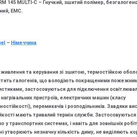
M 145 MULTI-C – Гнучкий, зшитий полімер, безгалогено
ний, ЕМС.
bel
–
Німеччина
і живлення та керування зі зшитою, термостійкою обол
стить галогенів, що володіють покращеними пожежни
истиками, застосовуються для підключення освітлюва
 нагрівальних пристроїв, електричних машин (класу
ностійкості), перемикачів і розподільників. Завдяки ви
йкості мають тривалий термін служби. Застосовуються
 у транспортних системах, і навіть для зовнішніх робіт
ні утворюють незначну кількість диму, не виділяють ко