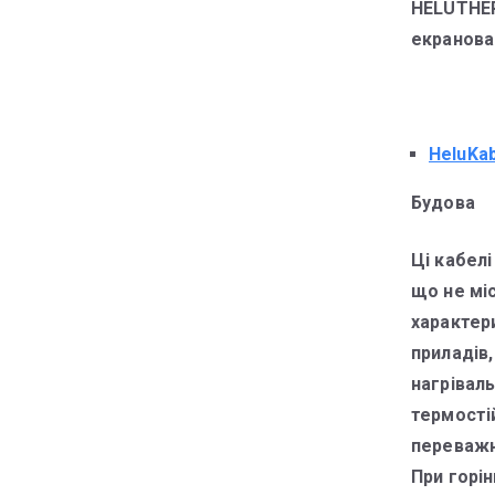
HELUTHER
екранова
HeluKa
Будова
Ці кабел
що не мі
характер
приладів,
нагріваль
термості
переважно
При горін