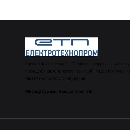
ЕлектроТехноПром (ЕТП) займається реалізацією су
провідних європейських компаній, надає послуги м
гарантійного обслуговування
Ми раді будемо Вам допомогти!