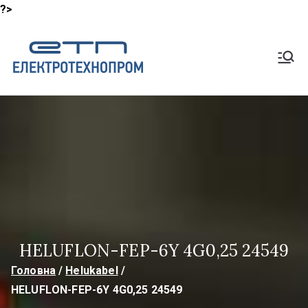
?>
Перейти
до
Shop
вмісту
Lapp Кабель, HeluKabel,
TKD Кабелі
ElektroTech
noProm
HELUFLON-FEP-6Y 4G0,25 24549
Головна
Helukabel
HELUFLON-FEP-6Y 4G0,25 24549