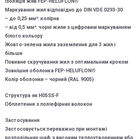
Ізоляція жив FEP-HELUFLON®
Маркування жил відповідно до DIN VDE 0293-30
– до 0,25 мм²: колірна
– від 0,5 мм²: чорні жили з цифровим маркуванням
білого кольору
Жовто-зелена жила заземлення для 3 жил і
більше
Повивне скручування жил з оптимальним кроком
Зовнішня оболонка FEP-HELUFLON®
Колір оболонки – чорний (RAL 9005)
Структура як H05SS-F
Обплетення з поліефірних волокон
Застосування
Застосовується переважно при монтажі
розподільних шаф з високим теплоутворенням або