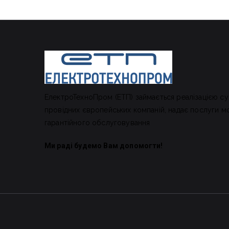
ЕлектроТехноПром (ЕТП) займається реалізацією су
провідних європейських компаній, надає послуги м
гарантійного обслуговування
Ми раді будемо Вам допомогти!