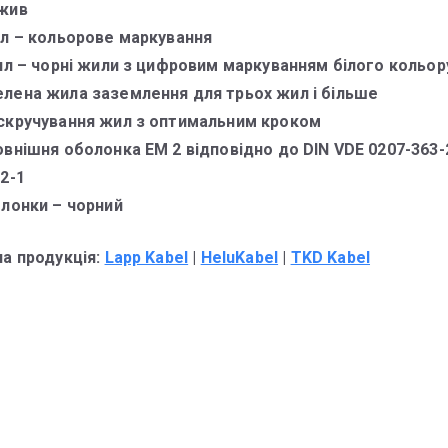
жив
ил – кольорове маркування
жил – чорні жили з цифровим маркуванням білого кольор
лена жила заземлення для трьох жил і більше
скручування жил з оптимальним кроком
внішня оболонка EM 2 відповідно до DIN VDE 0207-363-2
2-1
олонки – чорний
на продукція:
Lapp Kabel
|
HeluKabel
|
TKD Kabel