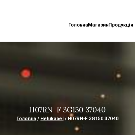
Головна
Магазин
Продукція
ektroTechnoProm
bel, TKD Кабелі
H07RN-F 3G150 37040
Головна
Helukabel
H07RN-F 3G150 37040