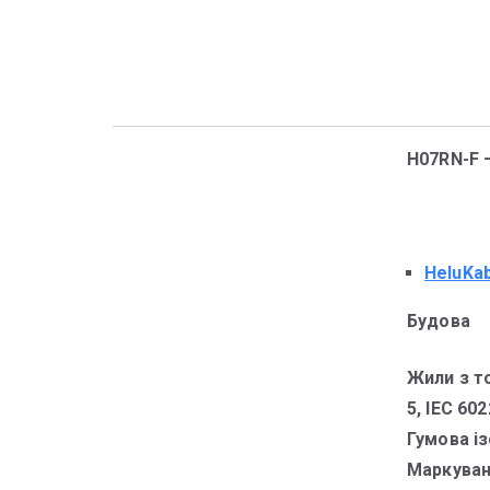
H07RN-F –
HeluKa
Будова
Жили з то
5, IEC 602
Гумова із
Маркуван