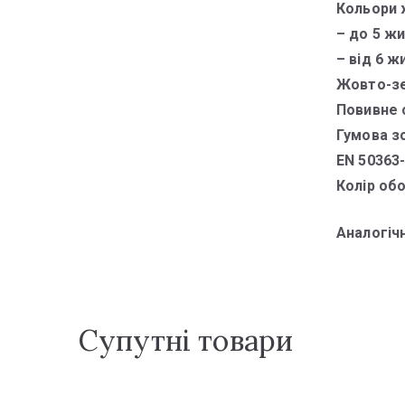
Кольори 
– до 5 ж
– від 6 
Жовто-зе
Повивне 
Гумова зо
EN 50363-
Колір об
Аналогіч
Супутні товари