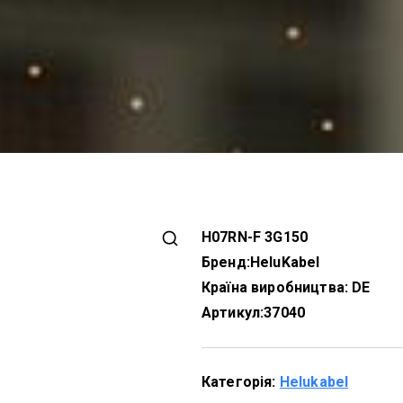
H07RN-F 3G150
Бренд:
HeluKabel
Країна виробництва: DE
Артикул:
37040
Категорія:
Helukabel