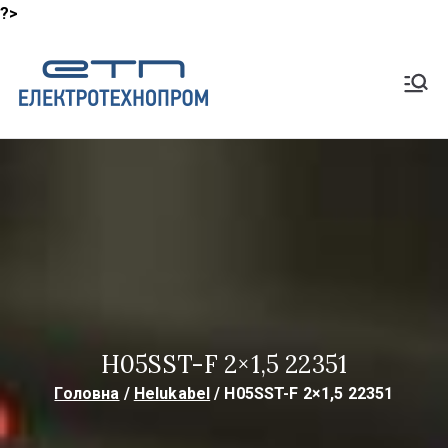
?>
Перейти
до
Shop
вмісту
Lapp Кабель, HeluKabel,
TKD Кабелі
ElektroTech
noProm
H05SST-F 2×1,5 22351
Головна
Helukabel
H05SST-F 2×1,5 22351