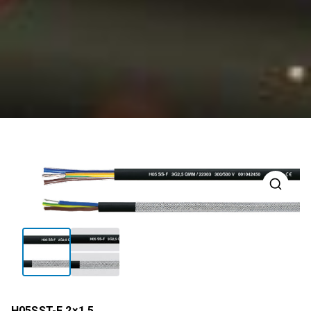
H05SST-F 2×1,5