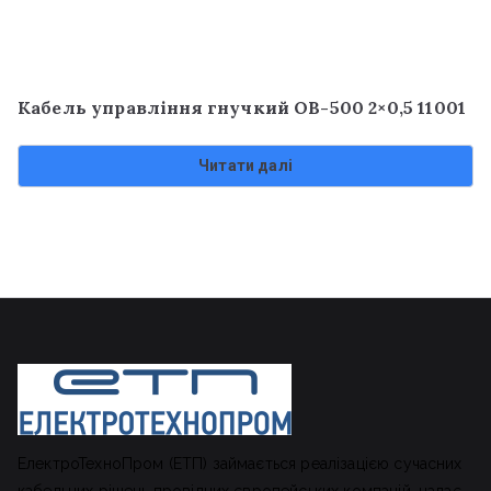
Кабель управління гнучкий OB-500 2×0,5 11001
Читати далі
ЕлектроТехноПром (ЕТП) займається реалізацією сучасних
кабельних рішень провідних європейських компаній, надає