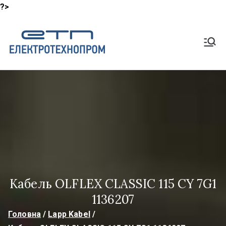
?>
Перейти
до
Shop
вмісту
Lapp Кабель, HeluKabel,
TKD Кабелі
ElektroTech
noProm
Кабель OLFLEX CLASSIC 115 CY 7G1
1136207
Головна
Lapp Kabel