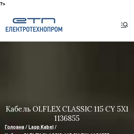
?>
Перейти
до
Shop
вмісту
Lapp Кабель, HeluKabel,
TKD Кабелі
ElektroTech
noProm
Кабель OLFLEX CLASSIC 115 CY 5X1
1136855
Головна
Lapp Kabel