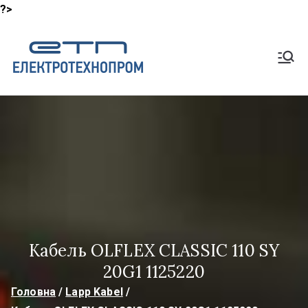
?>
Перейти
до
Shop
вмісту
Lapp Кабель, HeluKabel,
TKD Кабелі
ElektroTech
noProm
Кабель OLFLEX CLASSIC 110 SY
20G1 1125220
Головна
Lapp Kabel