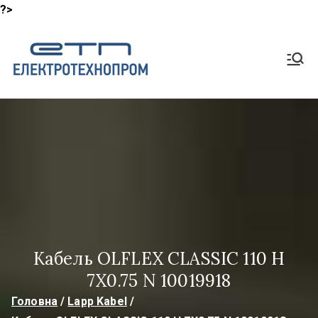
?>
Перейти
до
Shop
вмісту
Lapp Кабель, HeluKabel,
TKD Кабелі
ElektroTech
noProm
Кабель OLFLEX CLASSIC 110 H
7X0.75 N 10019918
Головна
Lapp Kabel