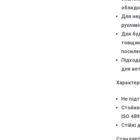
обладн
Для не
рухлив
Для бу
товщино
посиле
Підход
для ве
Характер
Не підт
Стойки
ISO 489
Стійкі 
Стандарт