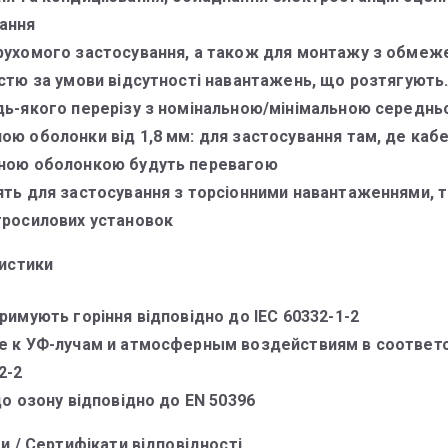
ання
рухомого застосування, а також для монтажу з обме
істю за умови відсутності навантажень, що розтягують
дь-якого перерізу з номінальною/мінімальною середн
ю оболонки від 1,8 мм: для застосування там, де кабе
ною оболонкою будуть перевагою
ять для застосування з торсіонними навантаженнями, 
тросилових установок
истики
римують горіння відповідно до IEC 60332-1-2
е к УФ-лучам и атмосферным воздействиям в соответс
2-2
до озону відповідно до EN 50396
и / Сертифікати відповідності