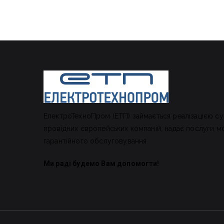
ЕлектроТехноПром (ЕТП) займається реалізацією су
провідних європейських компаній, надає послуги м
гарантійного обслуговування
Ми раді будемо Вам допомогти!