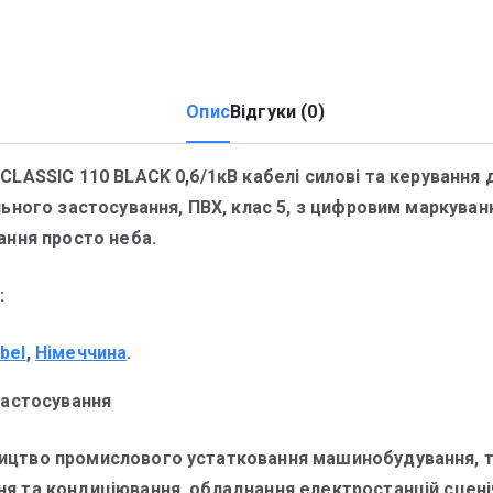
Опис
Відгуки (0)
CLASSIC 110 BLACK 0,6/1кВ кабелі силові та керування 
льного застосування, ПВХ, клас 5, з цифровим маркуван
ання просто неба.
:
bel
,
Німеччина
.
застосування
ицтво промислового устатковання машинобудування, т
ня та кондиціювання, обладнання електростанцій сцен