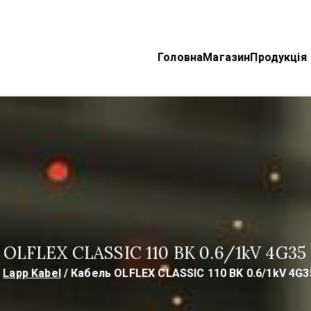
Головна
Магазин
Продукція
ektroTechnoProm
bel, TKD Кабелі
 OLFLEX CLASSIC 110 BK 0.6/1kV 4G35 
Lapp Kabel
Кабель OLFLEX CLASSIC 110 BK 0.6/1kV 4G3