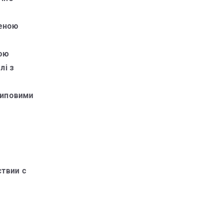
женою
.
ьою
лі з
типовими
твии с