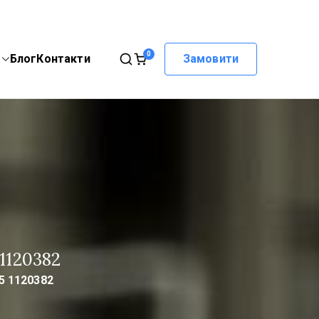
0
Блог
Контакти
Замовити
1120382
5 1120382