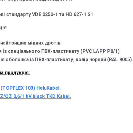
ві стандарту VDE 0250-1 та HD 627-1 S1
ція
 найтонших мідних дротів
я із спеціального ПВХ-пластикату (PVC LAPP P8/1)
я оболонка із ПВХ-пластикату, колір чорний (RAL 9005)
а продукція:
 (TOPFLEX 103) HeluKabel.
/OZ 0,6/1 kV black TKD Kabel.