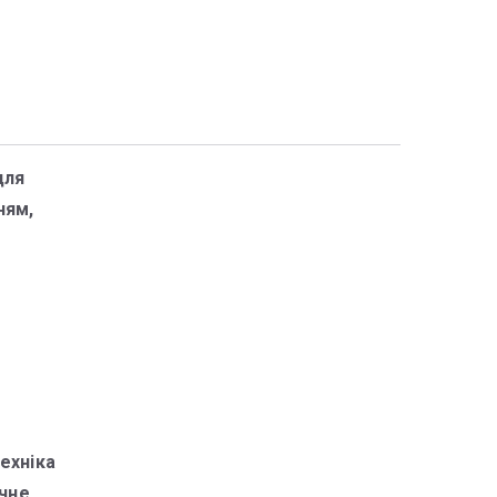
для
ням,
ехніка
ічне