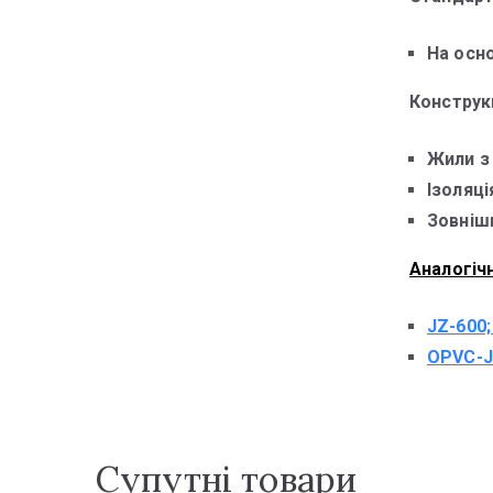
На осно
Конструк
Жили з
Ізоляці
Зовнішн
Аналогічн
JZ-600;
OPVC-JZ
Супутні товари