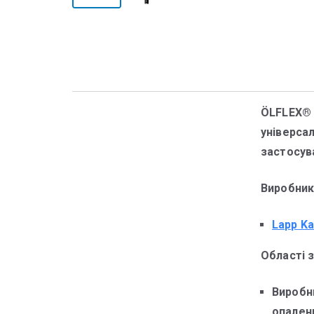
ÖLFLEX® 
універса
застосув
Виробник
Lapp Ka
Області 
Виробн
опален