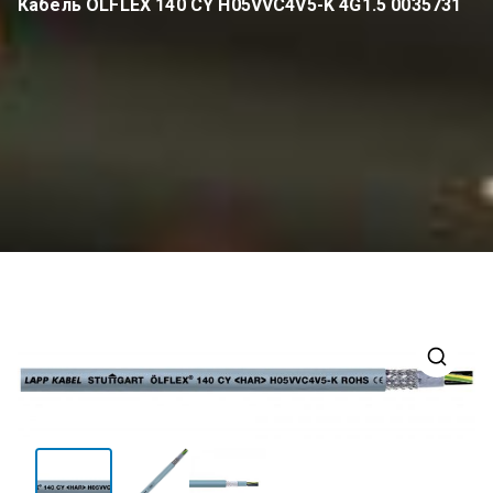
Кабель OLFLEX 140 CY H05VVC4V5-K 4G1.5 0035731