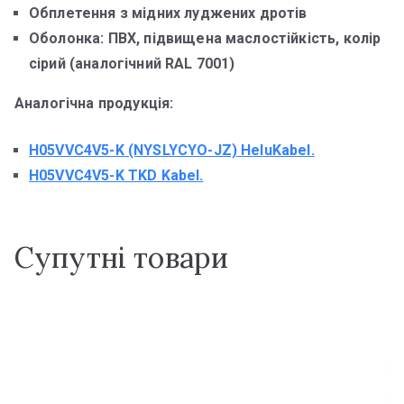
Обплетення з мідних луджених дротів
Оболонка: ПВХ, підвищена маслостійкість, колір
сірий (аналогічний RAL 7001)
Аналогічна продукція:
H05VVC4V5-K (NYSLYCYO-JZ) HeluKabel.
H05VVC4V5-K TKD Kabel.
Супутні товари