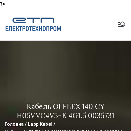
?>
Перейти
до
Shop
вмісту
Lapp Кабель, HeluKabel,
TKD Кабелі
ElektroTech
noProm
Кабель OLFLEX 140 CY
H05VVC4V5-K 4G1.5 0035731
Головна
Lapp Kabel